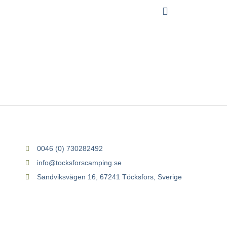
FÖRFATTARE:
TINE
0046 (0) 730282492
info@tocksforscamping.se
Sandviksvägen 16, 67241 Töcksfors, Sverige