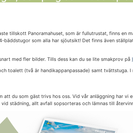
aste tillskott Panoramahuset, som är fullutrustat, finns en m
l 4-bäddstugor som alla har sjöutsikt! Det finns även ställpl
art med fler bilder. Tills dess kan du se lite smakprov på
och toalett (två är handikappanpassade) samt tvättstuga. I 
om att du som gäst trivs hos oss. Vid vår anläggning har vi
id städning, allt avfall sopsorteras och lämnas till återvin