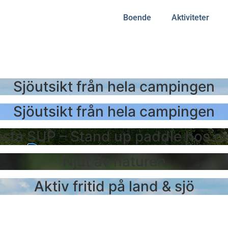
Boende
Aktiviteter
Sjöutsikt från hela campingen
Sjöutsikt från hela campingen
esta SUP – Stand up paddle hos os
Njut av naturen
Aktiv fritid på land & sjö