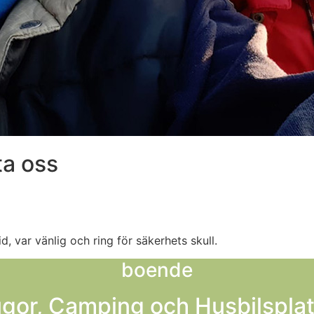
a oss
, var vänlig och ring för säkerhets skull.
boende
gor, Camping och Husbilspla