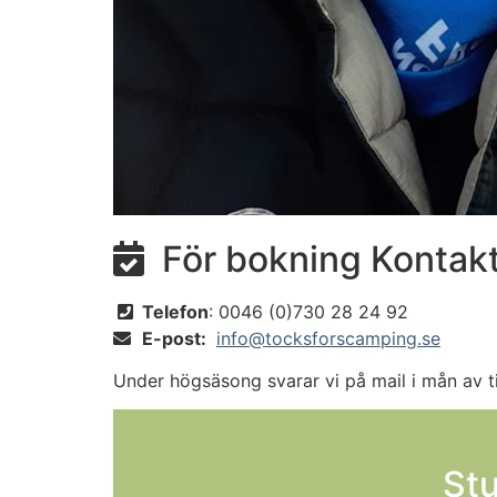
För bokning Kontakt

Telefon
: 0046 (0)730 28 24 92

E-post:
info@tocksforscamping.se

Under högsäsong svarar vi på mail i mån av tid
Stu