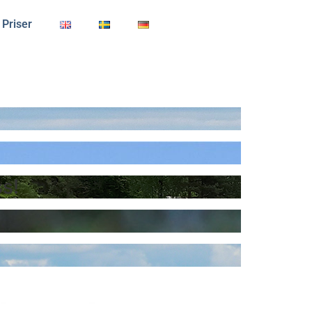
Priser
s!