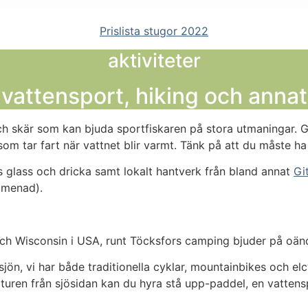
Prislista stugor 2022
aktiviteter
vattensport, hiking och annat
h skär som kan bjuda sportfiskaren på stora utmaningar. G
om tar fart när vattnet blir varmt. Tänk på att du måste ha f
s glass och dricka samt lokalt hantverk från bland annat
Gi
omenad).
h Wisconsin i USA, runt Töcksfors camping bjuder på oändl
ön, vi har både traditionella cyklar, mountainbikes och elcykl
aturen från sjösidan kan du hyra stå upp-paddel, en vattens