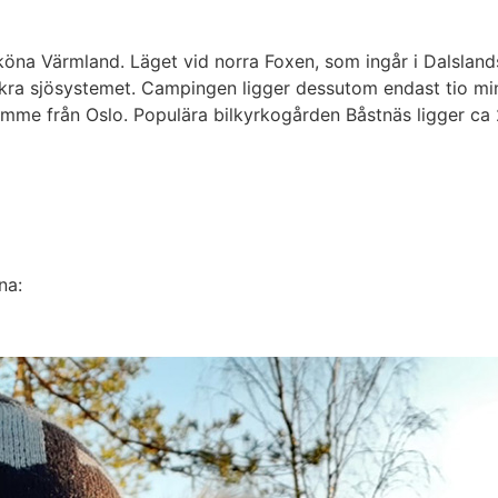
sköna Värmland. Läget vid norra Foxen, som ingår i Dalslands
ackra sjösystemet. Campingen ligger dessutom endast tio mi
imme från Oslo. Populära bilkyrkogården Båstnäs ligger ca 
na: