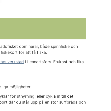
äddfisket dominerar, både spinnfiske och
iskekort för att få fiska.
ttas verkstad
i Lennartsfors. Frukost och fika
iga möjligheter.
ar för uthyrning, eller cykla in till det
port där du står upp på en stor surfbräda och