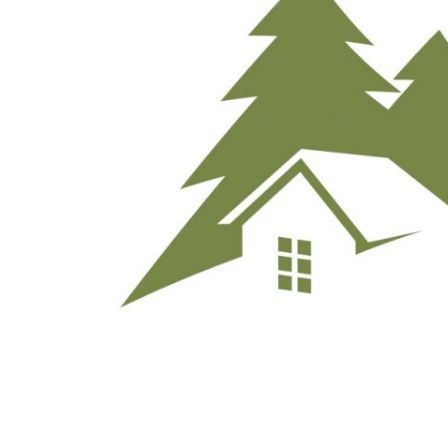
VÄLKOMMEN T
FRITID