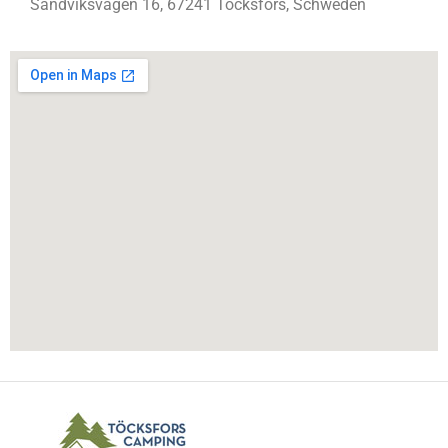
Sandviksvägen 16, 67241 Töcksfors, Schweden